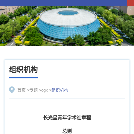
组织机构
首页
>
专题
>
cgx
>
组织机构
长光星青年学术社章程
总则