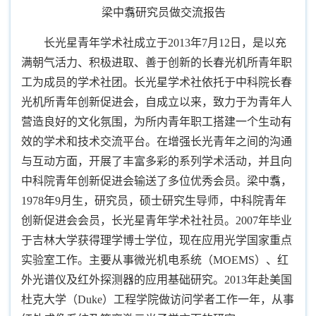
梁中翥研究员做交流报告
长光星青年学术社成立于
2013
年
7
月
12
日，是以充
满朝气活力、积极进取、善于创新的长春光机所青年职
工为成员的学术社团。长光星学术社依托于中科院长春
光机所青年创新促进会，自成立以来，致力于为青年人
营造良好的文化氛围，为所内青年职工搭建一个生动有
效的学术和技术交流平台。在增强长光青年之间的沟通
与互动方面，开展了丰富多彩的系列学术活动，并且向
中科院青年创新促进会输送了多位优秀会员。梁中翥，
1978
年
9
月生，研究员，硕士研究生导师，中科院青年
创新促进会会员，长光星青年学术社社员。
2007
年毕业
于吉林大学获得理学博士学位，现在应用光学国家重点
实验室工作。主要从事微光机电系统（
MOEMS
）、红
外光谱仪及红外探测器的应用基础研究。
2013
年赴美国
杜克大学（
Duke
）工程学院做访问学者工作一年，从事