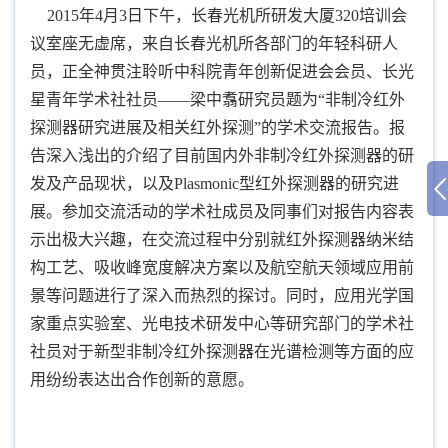
2015
年
4
月
3
日下午，长春光机所研发大厦
320
培训会
议室座无虚席，来自长春光机所各部门的年轻科研人
员，正全神贯注聆听中科院青年创新促进会会员、长光
星青年学术社社员——梁中翥研究员题为“非制冷红外
探测器研究进展及相关红外探测”的学术交流报告。报
告深入浅出的介绍了目前国内外非制冷红外探测器的研
发及产品现状，以及
Plasmonic
型红外探测器的研究进
展。参加交流活动的学术社成员及同事们对报告内容表
示出极大兴趣，在交流过程中分别就红外探测器纳米结
构工艺、吸收峰宽度解决方案以及航空航天领域应用前
景等问题进行了深入而热烈的探讨。同时，应用光学国
家重点实验室、光电技术研发中心等研究部门的学术社
社员对于新型非制冷红外探测器在光谱检测等方面的应
用纷纷表达出合作创新的意愿。