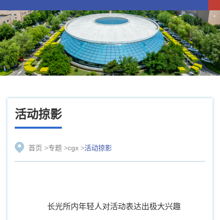
活动掠影
首页
>
专题
>
cgx
>
活动掠影
长光所内年轻人对活动表达出极大兴趣