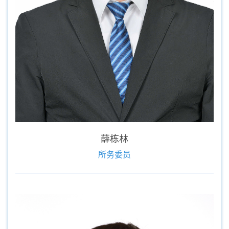
薛栋林
所务委员