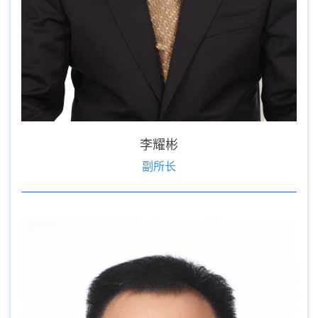
李耀彬
副所长