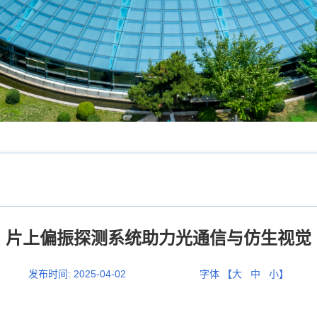
片上偏振探测系统助力光通信与仿生视觉
发布时间:
2025-04-02
字体 【
大
中
小
】