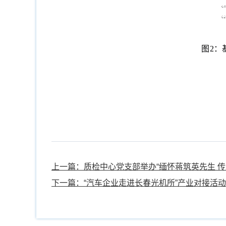
图
2
：
上一篇：质检中心党支部举办“缅怀蒋筑英先生 
下一篇：“汽车企业走进长春光机所”产业对接活