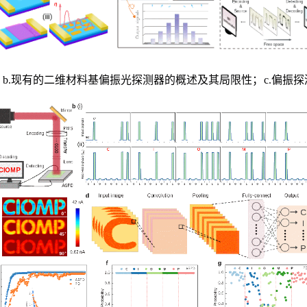
；
b.
现有的二维材料基偏振光探测器的概述及其局限性
；
c.
偏振探