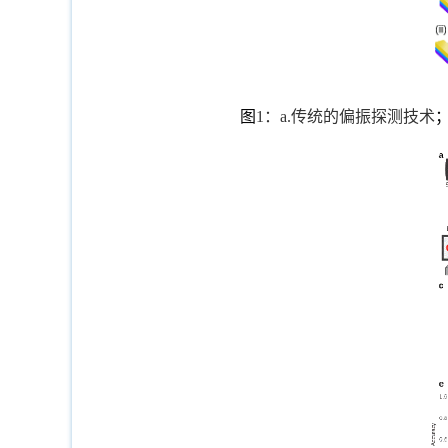
图
1
：
a.
传统的偏振探测技术