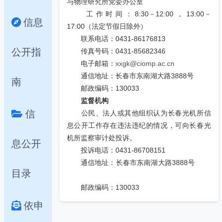
与物理研究所党委办公室
工作时间：
8:30
－
12:00
，
13:00
－
信息
17:00
（法定节假日除外）
联系电话：
0431-86176813
公开指
传真号码：
0431-85682346
电子邮箱：
xxgk@ciomp.ac.cn
通信地址：长春市东南湖大路
3888
号
南
邮政编码：
130033
监督机构
信
公民、法人或其他组织认为长春光机所信
息公开工作存在违法违纪的情况，可向长春光
机所监察审计处投诉。
息公开
投诉电话：
0431-86708151
通信地址：长春市东南湖大路
3888
号
目录
邮政编码：
130033
依申