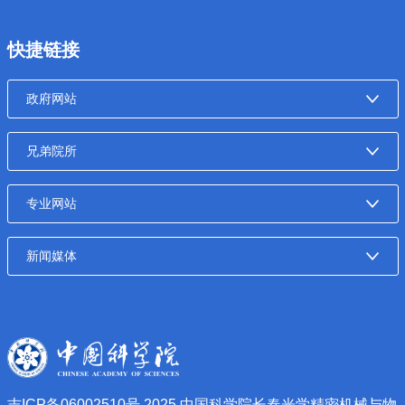
快捷链接
吉ICP备06002510号
2025 中国科学院长春光学精密机械与物