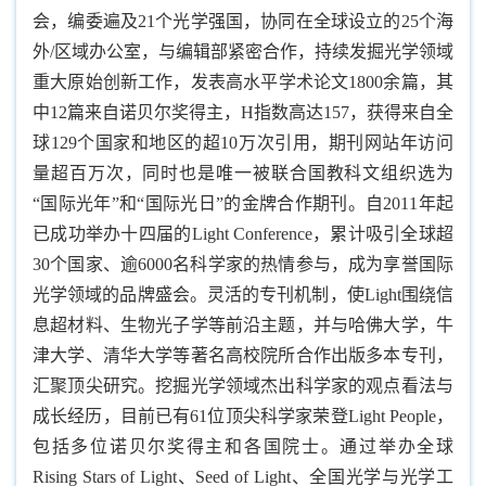
会，编委遍及21个光学强国，协同在全球设立的25个海
外/区域办公室，与编辑部紧密合作，持续发掘光学领域
重大原始创新工作，发表高水平学术论文1800余篇，其
中12篇来自诺贝尔奖得主，H指数高达157，获得来自全
球129个国家和地区的超10万次引用，期刊网站年访问
量超百万次，同时也是唯一被联合国教科文组织选为
“国际光年”和“国际光日”的金牌合作期刊。自2011年起
已成功举办十四届的Light Conference，累计吸引全球超
30个国家、逾6000名科学家的热情参与，成为享誉国际
光学领域的品牌盛会。灵活的专刊机制，使Light围绕信
息超材料、生物光子学等前沿主题，并与哈佛大学，牛
津大学、清华大学等著名高校院所合作出版多本专刊，
汇聚顶尖研究。挖掘光学领域杰出科学家的观点看法与
成长经历，目前已有61位顶尖科学家荣登Light People，
包括多位诺贝尔奖得主和各国院士。通过举办全球
Rising Stars of Light、Seed of Light、全国光学与光学工