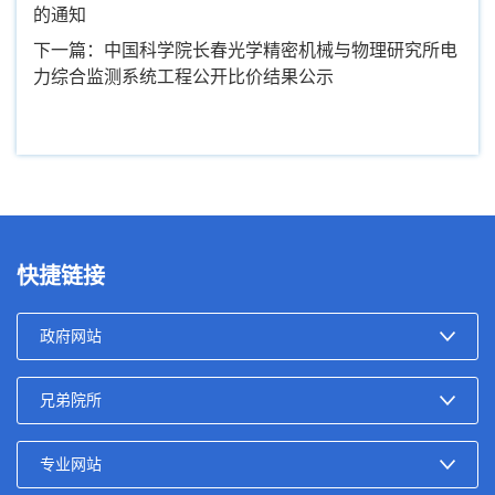
的通知
下一篇：中国科学院长春光学精密机械与物理研究所电
力综合监测系统工程公开比价结果公示
快捷链接