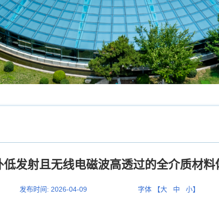
外低发射且无线电磁波高透过的全介质材料
发布时间:
2026-04-09
字体 【
大
中
小
】