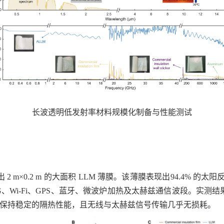
长波透明低发射率材料规模化制备与性能测试
0.2 m 的大面积 LLM 薄膜。该薄膜表现出94.4% 的太阳反射率和
5G、Wi‑Fi、GPS、蓝牙、微波炉加热及太赫兹通信波段。实测结
下均保持稳定的隔热性能，且无线与太赫兹信号传输几乎无损耗。