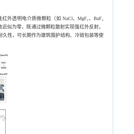
明电介质微颗粒（如 NaCl、MgF₂、BaF₂
吸收近似为零，既通过微颗粒散射实现强红外反射，
耐久性，可长期作为建筑围护结构、冷链包装等使