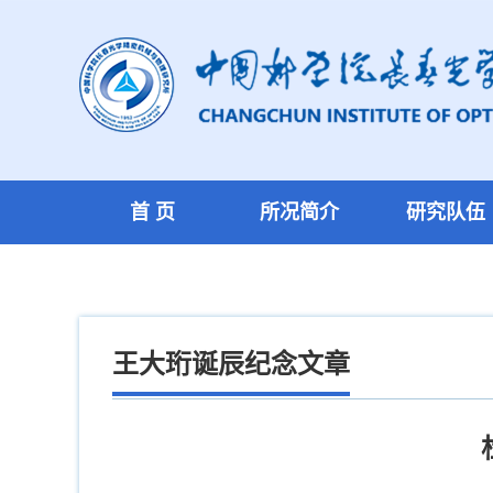
首 页
所况简介
研究队伍
王大珩诞辰纪念文章