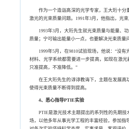
作为一个造诣高深的光学专家，王大珩十分
激光的光束质量问题。
1991
年
3
月，他指出，光束
1993
年
3
月，大珩先生就光束质量与能量、功
质量；宁可输出能量小一点，也要解决光束质量
1999
年
5
月，在
9810
试验现场，他说：“没有
材料、光学系统都需要进一步提高，如现在激光
只准提高，不准降低。”
在王大珩先生的谆谆教诲下，主题在发展高
使得光束质量不断得到提高。
4
、悉心指导
PTIE
实验
PTIE
是激光技术主题提出的系列性的先期技
场，以他多年从事光学工程的丰富经验，参加指
对各次实验坚持科学态度，实事求是，客观评价