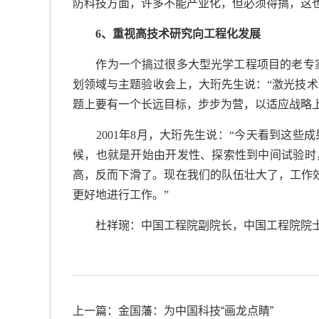
防科技方面，许多不能产业化，但必须得搞，这
6
、重视高技术研究向工程化发展
作为一个搞过很多大型光学工程项目的老专
划领域与主题验收会上，大珩先生说：“激光技
题上要有一个长远目标，步步为营，以适应战略上
2001
年
8
月，大珩先生说：“今天看到这些
候，也就是开始由开发性、探索性到中间试验时
高，反而下滑了。现在我们的队伍壮大了，工作
更好地进行工作。”
杜祥琬：中国工程院副院长，中国工程院院
上一篇：金国藩：为中国科技“画龙点睛”