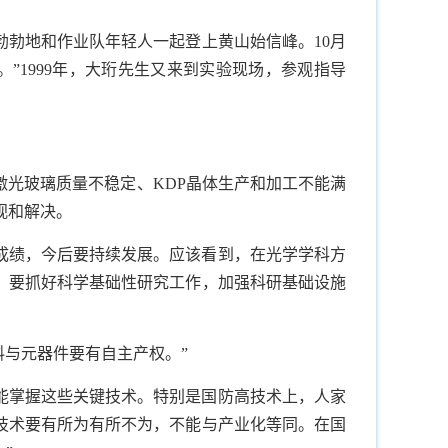
勃勃地和作业队年轻人一起登上黄山始信峰。
10
月
。”
1999
年，大珩先生又来到实验现场，参观指导
激光玻璃质量不稳定、
KDP
晶体生产和加工不能满
视和解决。
成绩，今后要持续发展。应该看到，在光学学科方
。要抓好科学基础性研究工作，加强科研基础设施
与元器件要有自主产权。”
能掌握这些关键技术。特别是国防高技术上，人家
技术要有所为有所不为，不能与产业化等同。在国