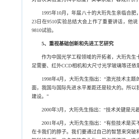
1995
年
10
月，年届八十的大珩先生亲临合肥
23
日在
9510
实验总结大会上作了重要讲话，他说
9810
试验。
5
、重视基础创新和先进工艺研究
作为中国光学工程领域的开拓者，大珩先生
足需要、红外
CCD
相机和大尺寸光学玻璃等还依
1998
年
4
月，大珩先生指出：“激光技术主题
面，我国与国际先进水平差距还是较大的。所以
建设。”
2000
年
3
月，大珩先生指出：“技术关键是元
2001
年
4
月，大珩先生指出：“有些技术是买
在卡我们的脖子。我们要通过自己的智慧来突破