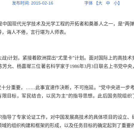
发布时间:
2015-02-16
字体 【
大
中
小
】
是中国现代光学技术及光学工程的开拓者和奠基人之一，是“两弹
导，诲人不倦，言行堪为人师表。
大战
)
计划，紧接着欧洲提出“尤里卡”计划。面对国际上的高技
陈芳允、杨嘉墀三位著名科学家于
1986
年
3
月
3
日联名上书党中央
议十分重要，……此事宜速作决断，不可拖延。”党中央进一步
有限目标，军民结合，以民为主”的指导思想。此后国务院组织
织指导了专家论证工作，对中国发展高技术的具体项目的设立、
领域的组织构建和框架的形成，以及任务目标的确定起到了重要