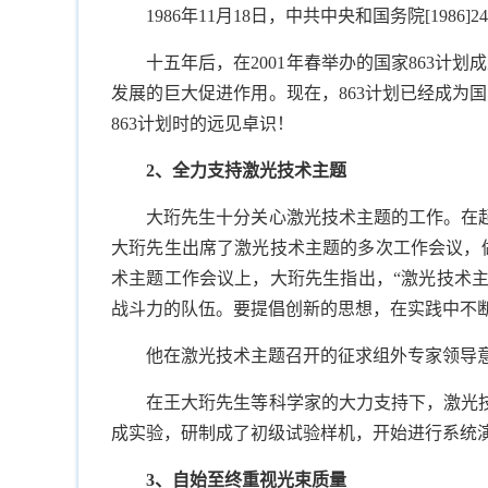
1986
年
11
月
18
日，中共中央和国务院
[1986]24
十五年后，在
2001
年春举办的国家
863
计划成
发展的巨大促进作用。现在，
863
计划已经成为国
863
计划时的远见卓识！
2
、全力支持激光技术主题
大珩先生十分关心激光技术主题的工作。在
大珩先生出席了激光技术主题的多次工作会议，
术主题工作会议上，大珩先生指出，“激光技术
战斗力的队伍。要提倡创新的思想，在实践中不断
他在激光技术主题召开的征求组外专家领导
在王大珩先生等科学家的大力支持下，激光
成实验，研制成了初级试验样机，开始进行系统
3
、自始至终重视光束质量