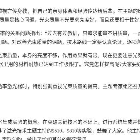
重视言传身教，把自己的亲身体会和经验传达给后辈。在主题的
质量是核心问题，光束质量不光要求亮度好，而且还要相干性好
率的关系问题指出：“过去有过教训，只追求能量不讲质量，一
问题。对改善光束质量的课题，技术路线一定要认真论证，逐项落
光束质量，本身的亮度不够，作用效果就有限。现在更要注意光
器里用的材料耐热已达到工作极限了。究竟怎样提高呢
?
大家要
功率激光器时，特别强调重视光束质量的提高。主题专家组还召
术集成实验的概念。在突破关键技术的基础上，进行系统集成并
导了激光技术主题主持的
9510
、
9810
等实验，鼓舞了大家。他主
，字斟句酌，做出了恰如其分的鉴定意见。