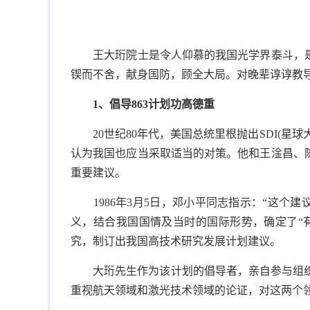
王大珩院士是令人仰慕的我国光学界泰斗，
锲而不舍，献身国防，顾全大局。对晚辈谆谆教
1
、倡导
863
计划功高德重
20
世纪
80
年代，美国总统里根抛出
SDI(
星球
认为我国也应当采取适当的对策。他和王淦昌、
重要建议。
1986
年
3
月
5
日，邓小平同志指示：“这个建
义，结合我国国情及当时的国际形势，确定了“
究，制订出我国高技术研究发展计划建议。
大珩先生作为该计划的倡导者，亲自参与组
重视航天领域和激光技术领域的论证，对这两个