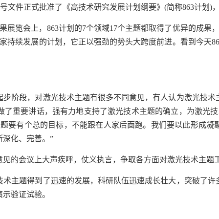
号文件正式批准了《高技术研究发展计划纲要》
(
简称
863
计划
)
果展览会上，
863
计划的
7
个领域
17
个主题都取得了优异的成果
家持续发展的计划，它正以强劲的势头大跨度前进。看到今天
8
起步阶段，对激光技术主题有很多不同意见，有人认为激光技术
做了重要讲话，强有力地支持了激光技术主题的确立，为激光技
主题要有个总的目标，不能跟在人家后面跑。我们要以此形成凝
深化、完善。”
意见的会议上大声疾呼，仗义执言，争取各方面对激光技术主题
技术主题得到了迅速的发展，科研队伍迅速成长壮大，突破了许
演示验证试验。