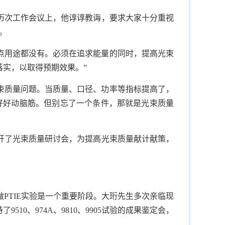
历次工作会议上，他谆谆教诲，要求大家十分重视
。
点用途都没有。必须在追求能量的同时，提高光束
实，以取得预期效果。”
束质量问题。当质量、口径、功率等指标提高了，
好好动脑筋。但别忘了一个条件，那就是光束质量
开了光束质量研讨会，为提高光束质量献计献策，
做
PTIE
实验是一个重要阶段。大珩先生多次亲临现
持了
9510
、
974A
、
9810
、
9905
试验的成果鉴定会，