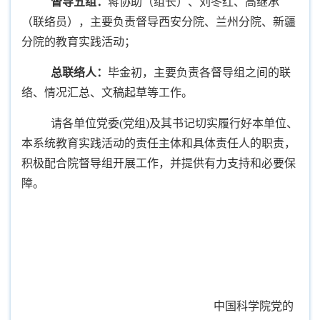
督导五组：
蒋协助（组长）、
刘冬红、高继承
（联络员），主要
负责督导西安分院、兰州分院、新疆
分院的教育实践活动
；
总联络人：
毕金初，主要负责各督导组之间的联
络、情况汇总、文稿起草等工作。
请各单位党委
(
党组
)
及其书记切实履行好本单位
、
本系统教育实践活动的责任主体和具体责任人的职责，
积极配合院督导组开展工作，并提供有力支持和必要保
障。
中国科学院党的