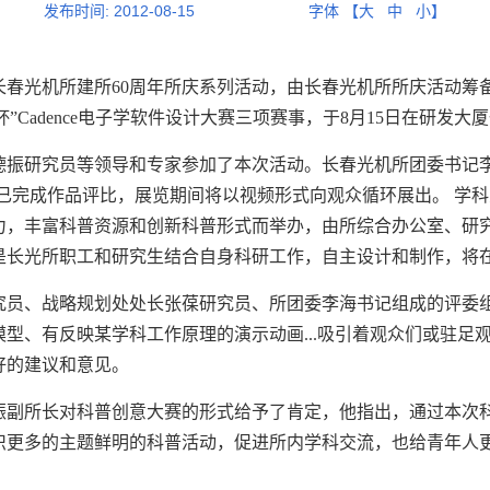
发布时间:
2012-08-15
字体 【
大
中
小
】
长春光机所建所60周年所庆系列活动，由长春光机所所庆活动筹
”Cadence电子学软件设计大赛三项赛事，于8月15日在研发
振研究员等领导和专家参加了本次活动。长春光机所团委书记李
计大赛已完成作品评比，展览期间将以视频形式向观众循环展出。 
力，丰富科普资源和创新科普形式而举办，由所综合办公室、研究
品是长光所职工和研究生结合自身科研工作，自主设计和制作，将
究员、战略规划处处长张葆研究员、所团委李海书记组成的评委
型、有反映某学科工作原理的演示动画...吸引着观众们或驻足
好的建议和意见。
振副所长对科普创意大赛的形式给予了肯定，他指出，通过本次
织更多的主题鲜明的科普活动，促进所内学科交流，也给青年人