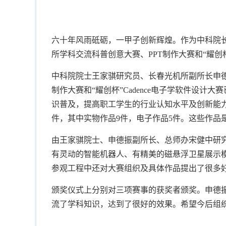
六十年风雨砥砺，一甲子创新辉煌。作为中科院
所学科交流科普创意大赛、PPT制作大赛和“耀创杯
中科院院士王家骐研究员、长春光机所副所长申德
制作大赛和“耀创杯”Cadence电子学软件设
识普及，提高职工学生的行业认知水平及创新能
件，其中实物作品9件，电子作品5件。这些作
由王家骐院士、申德振副所长、总师办宋健中研
有灵动的智能机器人、有精美的磁悬浮卫星展示模
参观工程中还对大赛组织及具体作品提出了很多
颁奖仪式上分别对三项赛事的获奖者颁奖。申德
流了学科知识，达到了很好的效果。希望今后组