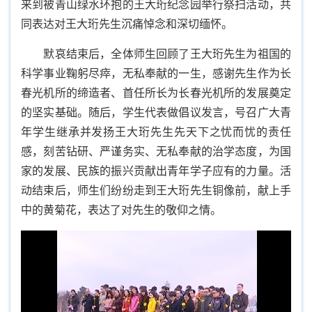
来到被青山绿水环抱的王大珩纪念园举行祭扫活动，共
同表达对王大珩先生沉痛悼念和深切缅怀。
默哀结束后，全体师生回顾了王大珩先生为祖国的
科学事业鞠躬尽瘁，无私奉献的一生，感谢先生作为长
春光机所的缔造者、首任所长为长春光机所的发展奠定
的坚实基础。随后，学生代表做倡议发言，号召广大青
年学生继承并发扬王大珩先生先天下之忧而忧的责任
感，刻苦钻研、严谨务实、无私奉献的治学态度，为国
家的发展、民族的振兴贡献出青年学子应有的力量。活
动结束后，师生们纷纷走到王大珩先生铜像前，献上手
中的黄菊花，表达了对先生的敬仰之情。