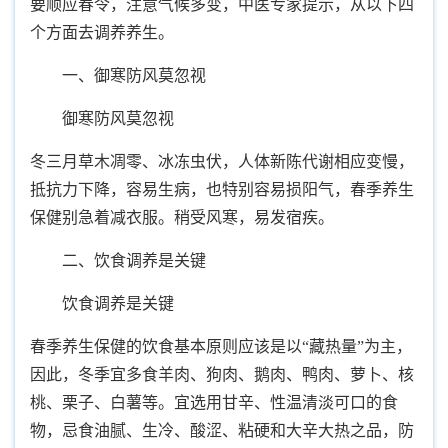
要顺应春令，注意气候多变，中医专家提示，从以下四
个方面去调养养生。
一、御寒防风莫忽视
御寒防风莫忽视
冬三月草木凋零、冰冻虫伏，人体新陈代谢相应变慢，
抵抗力下降，容易生病，也特别容易损阳气，春季养生
保健别急着减衣服。稍受风寒，易发宿疾。
二、饮食调养是关键
饮食调养是关键
春季养生保健的饮食基本原则应该是以“藏热量”为主，
因此，冬季宜多食羊肉、狗肉、鹅肉、鸭肉、萝卜、核
桃、栗子、白薯等。宜选用甘辛、性温清淡可口的食
物，忌食油腻、生冷、酸涩、粘硬和大辛大热之品，防