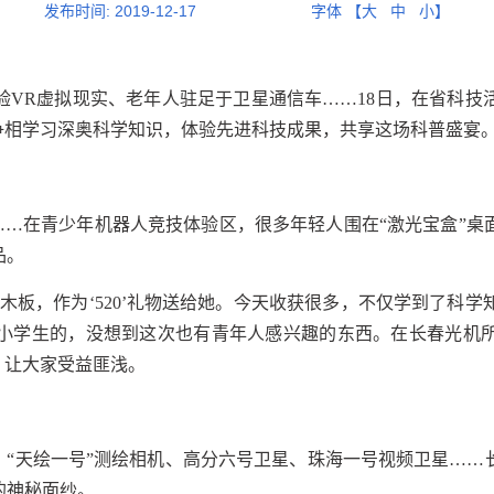
发布时间:
2019-12-17
字体 【
大
中
小
】
验VR虚拟现实、老年人驻足于卫星通信车……18日，在省科技
争相学习深奥科学知识，体验先进科技成果，共享这场科普盛宴
”……在青少年机器人竞技体验区，很多年轻人围在“激光宝盒”
品。
木板，作为‘520’礼物送给她。今天收获很多，不仅学到了科学
小学生的，没想到这次也有青年人感兴趣的东西。在长春光机
，让大家受益匪浅。
、“天绘一号”测绘相机、高分六号卫星、珠海一号视频卫星…
的神秘面纱。