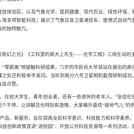
竞技体验区，以及气象光学、医药健康、现代农业、绿色环保、
人等多项智能科技；展示了气象应急卫星通信车、便携式自动气
科的独特魅力。
《奇幻之光》《工科里的高大上先生——光学工程》三场生动的主
“零距离”地接触科研成果，72岁的市民肖大爷就站在展出的
懂之处还积极举手发问。当听到高分六号卫星相机载荷研制成功
连连点赞。
长、在校大学生、青年创业者，还有一些退休的老年人。”张佳伦
问个不停，让讲解员也特别有激情，大家格外喜欢“接地气儿”的
新产品、新服务，旨在提高全民科学意识、科技能力和科学素养。
科技创新政策宣讲“进校园”、开放公共科技资源等一系列活动，