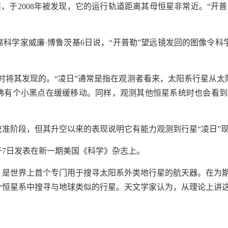
鹅座，于2008年被发现，它的运行轨道距离其母恒星非常近。“
席科学家威廉·博鲁茨基6日说，“开普勒”望远镜发回的图像令
凌日”时将其发现的。“凌日”通常是指在观测者看来，太阳系行星
仿佛有个小黑点在缓缓移动。同样，观测其他恒星系统时也会看到
校准阶段，但其升空以来的表现说明它有能力观测到行星“凌日”
于7日发表在新一期美国《科学》杂志上。
空，是世界上首个专门用于搜寻太阳系外类地行星的航天器。在为期
万个恒星系中搜寻与地球类似的行星。天文学家认为，从理论上讲