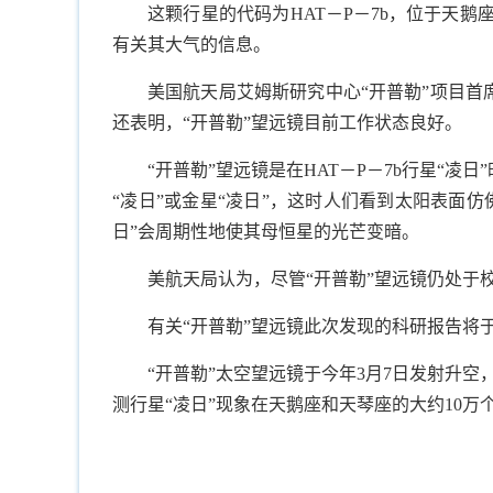
这颗行星的代码为HAT－P－7b，位于天
有关其大气的信息。
美国航天局艾姆斯研究中心“开普勒”项目首
还表明，“开普勒”望远镜目前工作状态良好。
“开普勒”望远镜是在HAT－P－7b行星“
“凌日”或金星“凌日”，这时人们看到太阳表面
日”会周期性地使其母恒星的光芒变暗。
美航天局认为，尽管“开普勒”望远镜仍处于
有关“开普勒”望远镜此次发现的科研报告将
“开普勒”太空望远镜于今年3月7日发射升
测行星“凌日”现象在天鹅座和天琴座的大约10